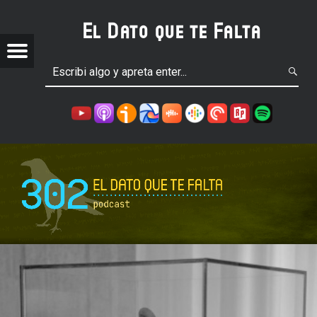
El Dato que te Falta
Menu
P
O
D
C
w
A
S
T