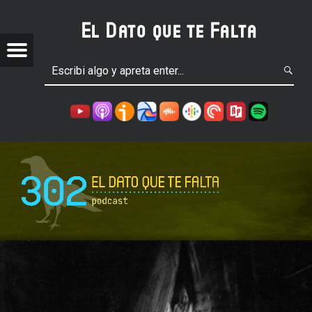
El Dato que te Falta
Menu
P
O
D
C
w
A
S
T