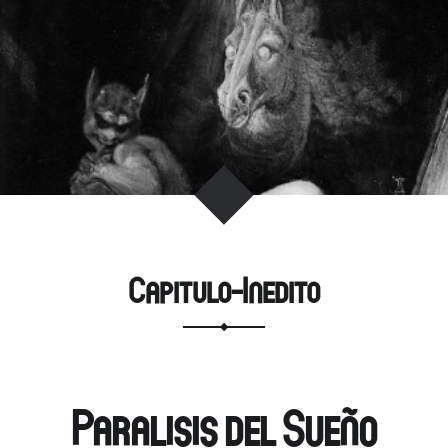
m
Capitulo-Inedito
Paralisis del Sueño