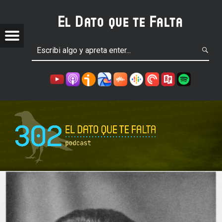
El Dato que te Falta
Menu
P
O
D
C
w
A
S
T